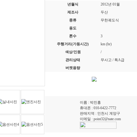
년월식
2012년 01월
제조사
두산
종류
무한궤도식
용도
톤수
3
주행거리(가동시간)
km (hr)
색상/인원
/
관리상태
무사고 / 특A급
버켓용량
이름 : 박진흥
휴대폰 : 010-6422-7772
판매지역 : 인천시 계양구
이메일 : point32@nate.com