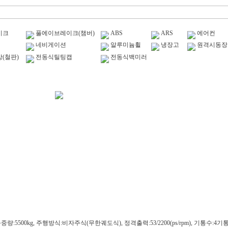
이크
풀에이브레이크(챔버)
ABS
ARS
에어컨
네비게이션
알루미늄휠
냉장고
원격시동장
(철판)
전동식틸팅캡
전동식백미러
, 총중량:5500kg, 주행방식:비자주식(무한궤도식), 정격출력:53/2200(ps/rpm), 기통수:4기통