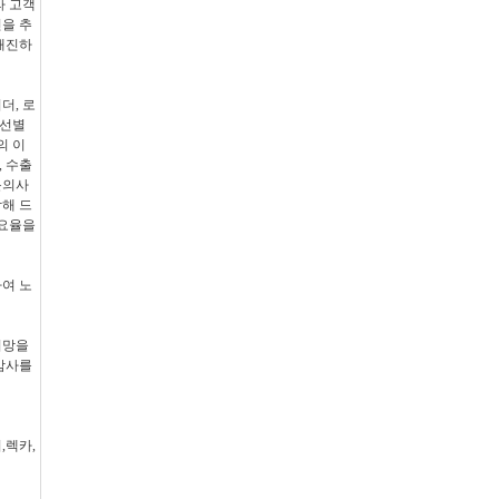
라 고객
을 추
매진하
더, 로
재선별
의 이
, 수출
문의사
해 드
부요율을
여 노
희망을
감사를
,렉카,