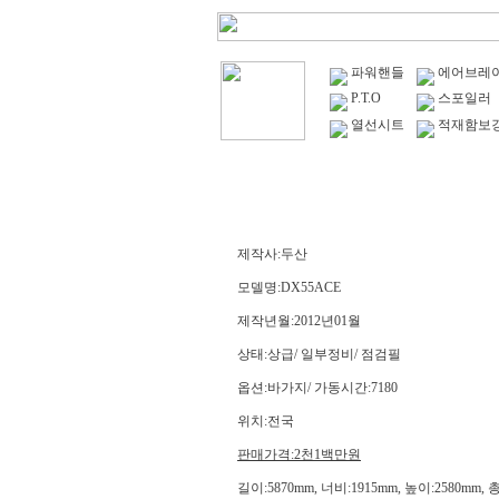
파워핸들
에어브레
P.T.O
스포일러
열선시트
적재함보강
제작사:두산
모델명:DX55ACE
제작년월:2012년01월
상태:상급/ 일부정비/ 점검필
옵션:바가지/ 가동시간:7180
위치:전국
판매가격:2천1백만원
길이:5870mm, 너비:1915mm, 높이:2580mm