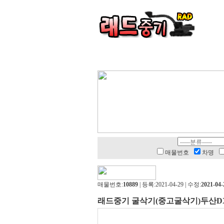
매물번호
차명
매물번호:
10889
| 등록:2021-04-29 | 수정:
2021-04-
래드중기 굴삭기(중고굴삭기)두산DX