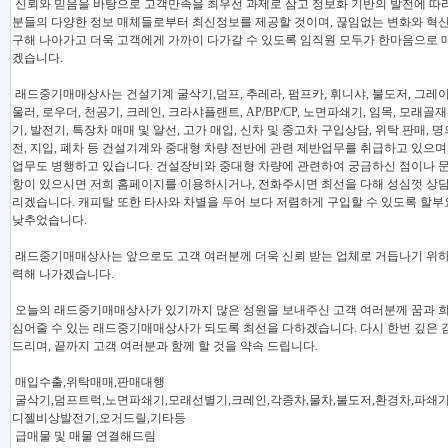
신뢰와 믿음을 바탕으로 고객만족을 최우선 과제로 삼고 정보화 기반의 발전에 따
분들의 다양한 정보 매체들로부터 최신정보를 제공할 것이며, 끊임없는 변화와 혁신
구해 나아가고 더욱 고객에게 가까이 다가갈 수 있도록 임직원 모두가 한마음으로 
겠습니다.
래드중기매매상사는 건설기계 굴삭기,덤프, 추레라, 펌프카, 휘니샤, 불도저, 그레이
울러, 로우더, 천공기, 크레인, 크라샤플랜트, AP/BP/CP, 노면파쇄기, 임목, 모래골
기, 발전기, 특장차 매매 및 알선, 고가 매입, 신차 및 중고차 구입상담, 위탁 판매, 명
전, 지입, 폐차 등 건설기계와 중대형 차량 전반에 관련 제반업무를 취급하고 있으며
업무도 병행하고 있습니다. 건설장비와 중대형 차량에 관련하여 궁금하신 점이나 
항이 있으시면 저희 홈페이지를 이용하시거나, 전화주시면 최선을 다해 성심껏 상담
리겠습니다. 캐피탈 또한 타사와 차별을 두어 보다 저렴하게 구입할 수 있도록 할
낮추었습니다.
래드중기매매상사는 앞으로도 고객 여러분께 더욱 신뢰 받는 업체로 거듭나기 위하
력해 나가겠습니다.
오늘의 래드중기매매상사가 있기까지 많은 성원을 보내주신 고객 여러분께 꿈과 
심어줄 수 있는 래드중기매매상사가 되도록 최선을 다하겠습니다. 다시 한번 깊은 
드리며, 끝까지 고객 여러분과 함께 할 것을 약속 드립니다.
매입수출,위탁매매,판매대행
굴삭기,덤프트럭,노면파쇄기,모래선별기,크레인,각종차,물차,불도저,환경차,파쇄기
디젤비상발전기,오거드릴,기타등
급매물 및 매물 연결해드림