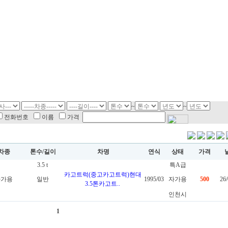
~
~
전화번호
이름
가격
차종
톤수/길이
차명
연식
상태
가격
3.5 t
특A급
카고트럭(중고카고트럭)현대
자가용
일반
1995/03
자가용
500
26/
3.5톤카고트..
인천시
1