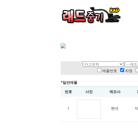
매물번호
차명
*일반매물
번호
사진
제조사
1
현대